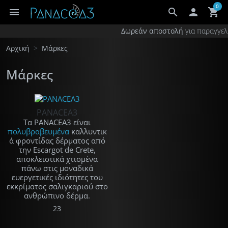
0
menu
search

shopping_cart
×
Το καλάθι σας
Δωρεάν αποστολή
για παραγγ
Το καλάθι είναι άδειο.
Αρχική
Μάρκες
Ακόμη 35,00 € για δωρεάν αποστολή σε Ελλάδα
Μάρκες
Ακόμη 90,00 € για δωρεάν αποστολή παντού
Σύνολο προϊόντων
0,00 €
PANACEA3
Τα PANACEA3 είναι
πολυβραβευμένα
καλλυντικ
ά φροντίδας δέρματος από
την Escargot de Crete,
αποκλειστικά χτισμένα
πάνω στις μοναδικά
ευεργετικές ιδιότητες του
εκκρίματος σαλιγκαριού στο
ανθρώπινο δέρμα.
23