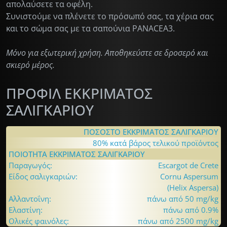
απολαύσετε τα οφέλη.
Συνιστούμε να πλένετε το πρόσωπό σας, τα χέρια σας
και το σώμα σας με τα σαπούνια PANACEA3.
Μόνο για εξωτερική χρήση. Αποθηκεύστε σε δροσερό και
σκιερό μέρος.
ΠΡΟΦΙΛ ΕΚΚΡΙΜΑΤΟΣ
ΣΑΛΙΓΚΑΡΙΟΥ
ΠΟΣΟΣΤΟ ΕΚΚΡΙΜΑΤΟΣ ΣΑΛΙΓΚΑΡΙΟΥ
80% κατά βάρος τελικού προϊόντος
ΠΟΙΟΤΗΤΑ ΕΚΚΡΙΜΑΤΟΣ ΣΑΛΙΓΚΑΡΙΟΥ
Παραγωγός:
Escargot de Crete
Είδος σαλιγκαριών:
Cornu Aspersum
(Helix Aspersa)
Αλλαντοΐνη:
πάνω από 50 mg/kg
Ελαστίνη:
πάνω από 0.9%
Ολικές φαινόλες:
πάνω από 2500 mg/kg